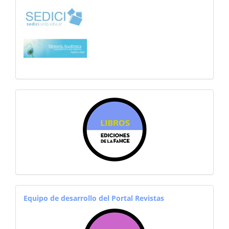
sitiosfahce
equiporevistas
Equipo de desarrollo del Portal Revistas