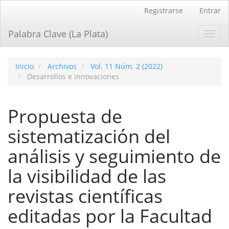
Navegación
Registrarse
Entrar
principal
Contenido
Palabra Clave (La Plata)
Toggl
principal
navig
Barra
lateral
Inicio
Archivos
Vol. 11 Núm. 2 (2022)
Desarrollos e innovaciones
Propuesta de
sistematización del
análisis y seguimiento de
la visibilidad de las
revistas científicas
editadas por la Facultad