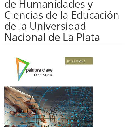
de Humanidades y
Ciencias de la Educación
de la Universidad
Nacional de La Plata
Barra
lateral
del
artículo