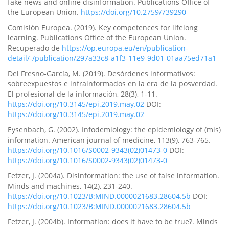
fake news and online disinformation. Publications Office of
the European Union.
https://doi.org/10.2759/739290
Comisión Europea. (2019). Key competences for lifelong
learning. Publications Office of the European Union.
Recuperado de
https://op.europa.eu/en/publication-
detail/-/publication/297a33c8-a1f3-11e9-9d01-01aa75ed71a1
Del Fresno-García, M. (2019). Desórdenes informativos:
sobreexpuestos e infrainformados en la era de la posverdad.
El profesional de la información, 28(3), 1-11.
https://doi.org/10.3145/epi.2019.may.02
DOI:
https://doi.org/10.3145/epi.2019.may.02
Eysenbach, G. (2002). Infodemiology: the epidemiology of (mis)
information. American journal of medicine, 113(9), 763-765.
https://doi.org/10.1016/S0002-9343(02)01473-0
DOI:
https://doi.org/10.1016/S0002-9343(02)01473-0
Fetzer, J. (2004a). Disinformation: the use of false information.
Minds and machines, 14(2), 231-240.
https://doi.org/10.1023/B:MIND.0000021683.28604.5b
DOI:
https://doi.org/10.1023/B:MIND.0000021683.28604.5b
Fetzer, J. (2004b). Information: does it have to be true?. Minds