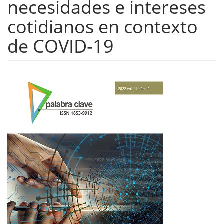
necesidades e intereses
cotidianos en contexto
de COVID-19
Barra
lateral
del
artículo