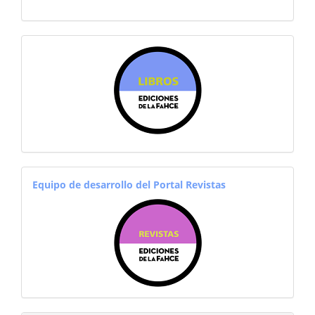
sitiosfahce
equiporevistas
Equipo de desarrollo del Portal Revistas