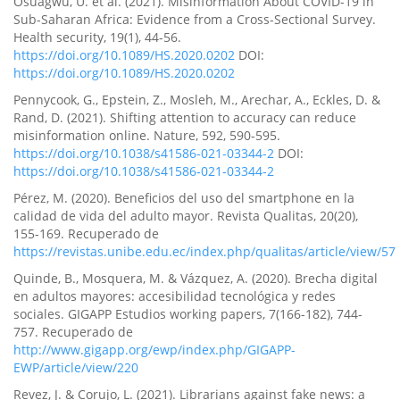
Osuagwu, U. et al. (2021). Misinformation About COVID-19 in
Sub-Saharan Africa: Evidence from a Cross-Sectional Survey.
Health security, 19(1), 44-56.
https://doi.org/10.1089/HS.2020.0202
DOI:
https://doi.org/10.1089/HS.2020.0202
Pennycook, G., Epstein, Z., Mosleh, M., Arechar, A., Eckles, D. &
Rand, D. (2021). Shifting attention to accuracy can reduce
misinformation online. Nature, 592, 590-595.
https://doi.org/10.1038/s41586-021-03344-2
DOI:
https://doi.org/10.1038/s41586-021-03344-2
Pérez, M. (2020). Beneficios del uso del smartphone en la
calidad de vida del adulto mayor. Revista Qualitas, 20(20),
155-169. Recuperado de
https://revistas.unibe.edu.ec/index.php/qualitas/article/view/57
Quinde, B., Mosquera, M. & Vázquez, A. (2020). Brecha digital
en adultos mayores: accesibilidad tecnológica y redes
sociales. GIGAPP Estudios working papers, 7(166-182), 744-
757. Recuperado de
http://www.gigapp.org/ewp/index.php/GIGAPP-
EWP/article/view/220
Revez, J. & Corujo, L. (2021). Librarians against fake news: a