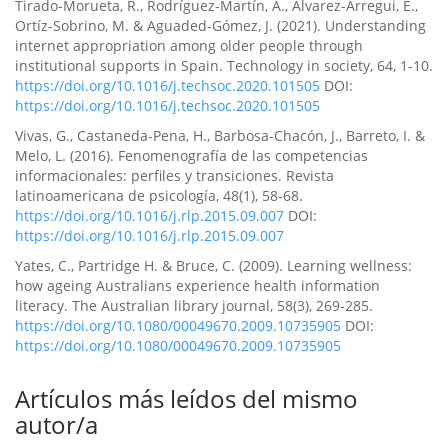
Tirado-Morueta, R., Rodríguez-Martín, A., Álvarez-Arregui, E.,
Ortíz-Sobrino, M. & Aguaded-Gómez, J. (2021). Understanding
internet appropriation among older people through
institutional supports in Spain. Technology in society, 64, 1-10.
https://doi.org/10.1016/j.techsoc.2020.101505
DOI:
https://doi.org/10.1016/j.techsoc.2020.101505
Vivas, G., Castaneda-Pena, H., Barbosa-Chacón, J., Barreto, I. &
Melo, L. (2016). Fenomenografía de las competencias
informacionales: perfiles y transiciones. Revista
latinoamericana de psicología, 48(1), 58-68.
https://doi.org/10.1016/j.rlp.2015.09.007
DOI:
https://doi.org/10.1016/j.rlp.2015.09.007
Yates, C., Partridge H. & Bruce, C. (2009). Learning wellness:
how ageing Australians experience health information
literacy. The Australian library journal, 58(3), 269-285.
https://doi.org/10.1080/00049670.2009.10735905
DOI:
https://doi.org/10.1080/00049670.2009.10735905
Artículos más leídos del mismo
autor/a