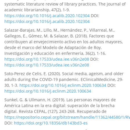
systematic literature review of library practices. The journal of
academic librarianship, 47(2), 1-9.
https://doi.org/10.1016/j.acalib.2020.102304
DOI:
https://doi.org/10.1016/j.acalib.2020.102304
Salazar-Barajas, M., Lillo, M., Hernández, P., Villarreal, M.,
Gallegos, E., Gómez, M. & Salazar, B. (2018). Factores que
contribuyen al envejecimiento activo en los adultos mayores,
desde el marco del Modelo de Adaptación de Roy.
Investigación y educación en enfermería, 36(2), 1-16.
https://doi.org/10.17533/udea.iee.v36n2e08
DOI:
https://doi.org/10.17533/udea.iee.v36n2e08
Soto-Perez de Celis, E. (2020). Social media, ageism, and older
adults during the COVID-19 pandemic. EClinicalMedicine, 29-
30, 1-3.
https://doi.org/10.1016/j.eclinm.2020.100634
DOI:
https://doi.org/10.1016/j.eclinm.2020.100634
Sunkel, G. & Ullmann, H. (2019). Las personas mayores de
América Latina en la era digital: superación de la brecha
digital. Revista CEPAL, (127), 243-268. Recuperado de
https://repositorio.cepal.org/bitstream/handle/11362/44580/1/
DOI:
https://doi.org/10.18356/db143bd3-es