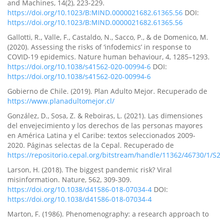
and Machines, 14(2), 223-229.
https://doi.org/10.1023/B:MIND.0000021682.61365.56
DOI:
https://doi.org/10.1023/B:MIND.0000021682.61365.56
Gallotti, R., Valle, F., Castaldo, N., Sacco, P., & de Domenico, M.
(2020). Assessing the risks of ‘infodemics’ in response to
COVID-19 epidemics. Nature human behaviour, 4, 1285–1293.
https://doi.org/10.1038/s41562-020-00994-6
DOI:
https://doi.org/10.1038/s41562-020-00994-6
Gobierno de Chile. (2019). Plan Adulto Mejor. Recuperado de
https://www.planadultomejor.cl/
González, D., Sosa, Z. & Reboiras, L. (2021). Las dimensiones
del envejecimiento y los derechos de las personas mayores
en América Latina y el Caribe: textos seleccionados 2009-
2020. Páginas selectas de la Cepal. Recuperado de
https://repositorio.cepal.org/bitstream/handle/11362/46730/1/S
Larson, H. (2018). The biggest pandemic risk? Viral
misinformation. Nature, 562, 309-309.
https://doi.org/10.1038/d41586-018-07034-4
DOI:
https://doi.org/10.1038/d41586-018-07034-4
Marton, F. (1986). Phenomenography: a research approach to