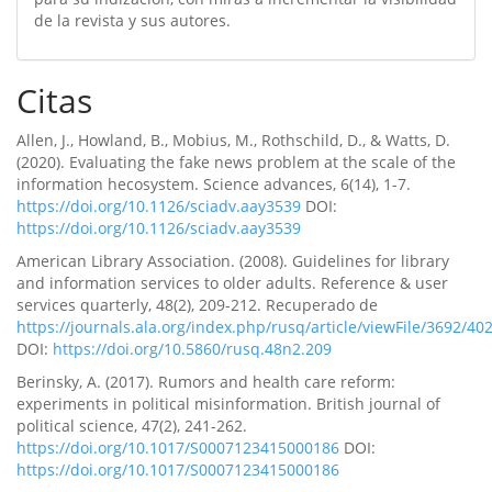
de la revista y sus autores.
Citas
Allen, J., Howland, B., Mobius, M., Rothschild, D., & Watts, D.
(2020). Evaluating the fake news problem at the scale of the
information hecosystem. Science advances, 6(14), 1-7.
https://doi.org/10.1126/sciadv.aay3539
DOI:
https://doi.org/10.1126/sciadv.aay3539
American Library Association. (2008). Guidelines for library
and information services to older adults. Reference & user
services quarterly, 48(2), 209-212. Recuperado de
https://journals.ala.org/index.php/rusq/article/viewFile/3692/40
DOI:
https://doi.org/10.5860/rusq.48n2.209
Berinsky, A. (2017). Rumors and health care reform:
experiments in political misinformation. British journal of
political science, 47(2), 241-262.
https://doi.org/10.1017/S0007123415000186
DOI:
https://doi.org/10.1017/S0007123415000186