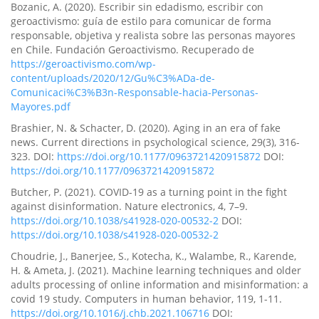
Bozanic, A. (2020). Escribir sin edadismo, escribir con
geroactivismo: guía de estilo para comunicar de forma
responsable, objetiva y realista sobre las personas mayores
en Chile. Fundación Geroactivismo. Recuperado de
https://geroactivismo.com/wp-
content/uploads/2020/12/Gu%C3%ADa-de-
Comunicaci%C3%B3n-Responsable-hacia-Personas-
Mayores.pdf
Brashier, N. & Schacter, D. (2020). Aging in an era of fake
news. Current directions in psychological science, 29(3), 316-
323. DOI:
https://doi.org/10.1177/0963721420915872
DOI:
https://doi.org/10.1177/0963721420915872
Butcher, P. (2021). COVID-19 as a turning point in the fight
against disinformation. Nature electronics, 4, 7–9.
https://doi.org/10.1038/s41928-020-00532-2
DOI:
https://doi.org/10.1038/s41928-020-00532-2
Choudrie, J., Banerjee, S., Kotecha, K., Walambe, R., Karende,
H. & Ameta, J. (2021). Machine learning techniques and older
adults processing of online information and misinformation: a
covid 19 study. Computers in human behavior, 119, 1-11.
https://doi.org/10.1016/j.chb.2021.106716
DOI: