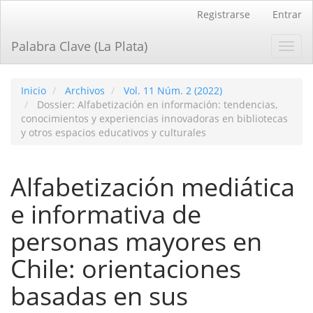
Navegación
Registrarse
Entrar
principal
Contenido
Palabra Clave (La Plata)
Toggl
principal
navig
Barra
lateral
Inicio
Archivos
Vol. 11 Núm. 2 (2022)
Dossier: Alfabetización en información: tendencias,
conocimientos y experiencias innovadoras en bibliotecas
y otros espacios educativos y culturales
Alfabetización mediática
e informativa de
personas mayores en
Chile: orientaciones
basadas en sus