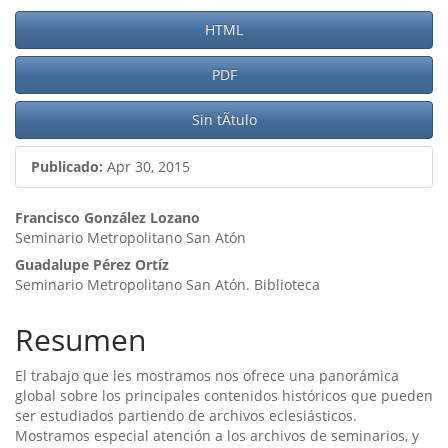
Barra
HTML
lateral
PDF
del
artículo
Sin tÃ­tulo
Publicado:
Apr 30, 2015
Contenido
Francisco González Lozano
Seminario Metropolitano San Atón
principal
Guadalupe Pérez Ortíz
del
Seminario Metropolitano San Atón. Biblioteca
artículo
Resumen
El trabajo que les mostramos nos ofrece una panorámica
global sobre los principales contenidos históricos que pueden
ser estudiados partiendo de archivos eclesiásticos.
Mostramos especial atención a los archivos de seminarios, y