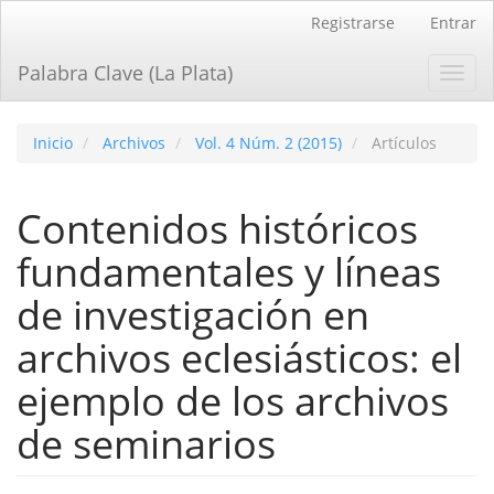
Navegación
Registrarse
Entrar
principal
Contenido
Palabra Clave (La Plata)
Toggl
principal
navig
Barra
lateral
Inicio
Archivos
Vol. 4 Núm. 2 (2015)
Artículos
Contenidos históricos
fundamentales y lí­neas
de investigación en
archivos eclesiásticos: el
ejemplo de los archivos
de seminarios