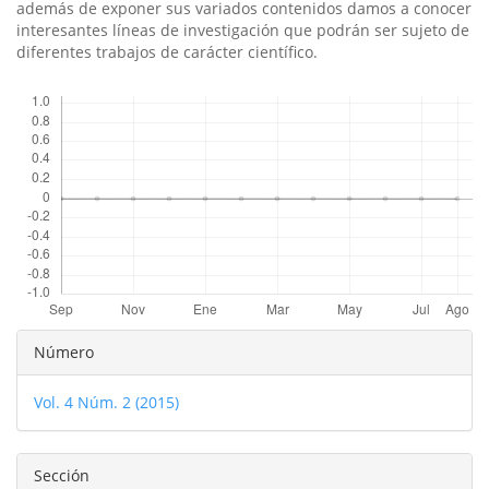
además de exponer sus variados contenidos damos a conocer
interesantes lí­neas de investigación que podrán ser sujeto de
diferentes trabajos de carácter cientí­fico.
Descargas
Detalles
Número
del
Vol. 4 Núm. 2 (2015)
artículo
Sección