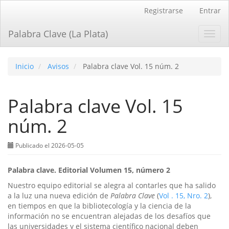
Navegación
Registrarse
Entrar
principal
Contenido
Palabra Clave (La Plata)
Toggl
principal
navig
Barra
lateral
Inicio
Avisos
Palabra clave Vol. 15 núm. 2
Palabra clave Vol. 15
núm. 2
Publicado el 2026-05-05
Palabra clave. Editorial Volumen 15, número 2
Nuestro equipo editorial se alegra al contarles que ha salido
a la luz una nueva edición de
Palabra Clave
(
Vol . 15, Nro. 2
),
en tiempos en que la bibliotecología y la ciencia de la
información no se encuentran alejadas de los desafíos que
las universidades y el sistema científico nacional deben