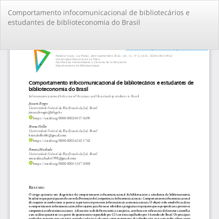
Volver
Comportamento infocomunicacional de bibliotecários e
a
estudantes de biblioteconomia do Brasil
los
detalles
del
De
De
artículo
PD